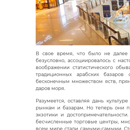
В свое время, что было не далее 
безусловно, ассоциировалось с нас
воображении статистического обыв
традиционных арабских базаров 
бесконечным множеством яств, прян
даров моря.
Разумеется, оставляя дань культур
рынкам и базарам. Но теперь они 
экзотики и достопримечательности
бесчисленные торговые центры, мног
всем мире стали самыми-самыми. Сто