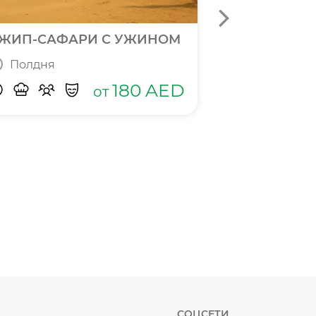
ЖИП-САФАРИ С УЖИНОМ
БИЛЕТЫ В П
Полдня
Полный д
180
AED
от
СОЦСЕТИ