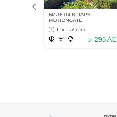
N BAY
БИЛЕТЫ В ПАРК
MOTIONGATE
Полный день
415
от
AED
295
AE
от
ПУТЕ