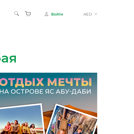
AED
Войти
бая