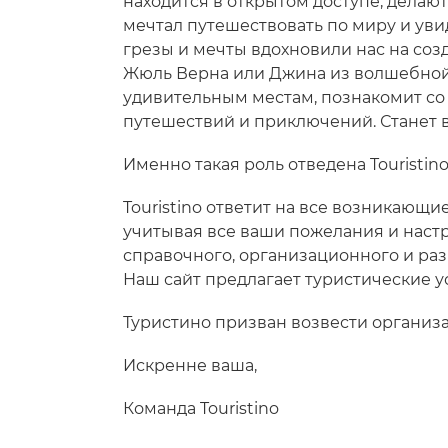
находится в открытом доступе, делают
мечтал путешествовать по миру и увиде
грезы и мечты вдохновили нас на соз
Жюль Верна или Джина из волшебной 
удивительным местам, познакомит со 
путешествий и приключений. Станет 
Именно такая роль отведена Touristin
Touristino ответит на все возникающи
учитывая все ваши пожелания и настро
справочного, организационного и раз
Наш сайт предлагает туристические ус
Туристино призван возвести организа
Искренне ваша,
Команда Touristino