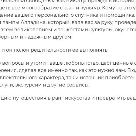
 человека свободным как никогда прежде в истории.
ть все многообразие стран и культур. Кому-то это уд
дание вашего персонального спутника и помощника. 
лампы Алладина, который, взяв вас за руку, провед
всем великолепием и тонкостями культуры, окунетс
верным и надежным другом.
o и он полон решительности ее выполнять.
е вопросы и утомит ваше любопытство, даст ценные 
ения, сделав все именно так, как это нужно вам. В
влекательного характера, так и источник приобретен
луги, экскурсии и другие сервисы.
цию путешествия в ранг искусства и превратить ва