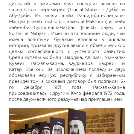
династий и эмирами двух соседних земель из
числа Стран перемирия (Trucial States) – Дубая и
Абу-Даби. Их звали шейх Рашид-бин-Саид-аль-
Мактум (sheikh Rashid bin Saeed al Maktoum) и шейх
Зайед-бин-Султан-аль-Нахйан (sheikh Zayed bin
Sultan al Nahyan). Именно эти великие люди, чьи
имена золотыми буквами вписаны в анналы
истории, призвали другие земли к объединению с
целью согласованного и успешного развития.
Среди остальных были Шарджа, Аджман, Умм-аль-
Кувейн, Рас-аль-Хайма, Фуджейра, Бахрейн и
Катар. Все они, за исключением последних двух
образовали единую республику с избираемым
президентом, а союзный договор был подписан 2-
го декабря 1971 года. Рас-аль-Хайма
присоединилась к другим 10-го февраля 1972 года,
после двухмесячного раздумья над приглашением.