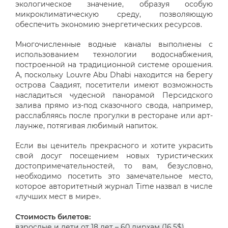
экологическое значение, образуя особую
микроклиматическую среду, позволяющую
обеспечить экономию энергетических ресурсов.
Многочисленные водные каналы выполнены с
использованием технологии водоснабжения,
построенной на традиционной системе орошения.
А, поскольку Louvre Abu Dhabi находится на берегу
острова Саадият, посетители имеют возможность
насладиться чудесной панорамой Персидского
залива прямо из-под сказочного свода, например,
расслабляясь после прогулки в ресторане или арт-
лаунже, потягивая любимый напиток.
Если вы ценитель прекрасного и хотите украсить
свой досуг посещением новых туристических
достопримечательностей, то вам, безусловно,
необходимо посетить это замечательное место,
которое авторитетный журнал Time назвал в числе
«лучших мест в мире».
Стоимость билетов:
взрослые и дети от 18 лет – 60 дирхам (16,5$)