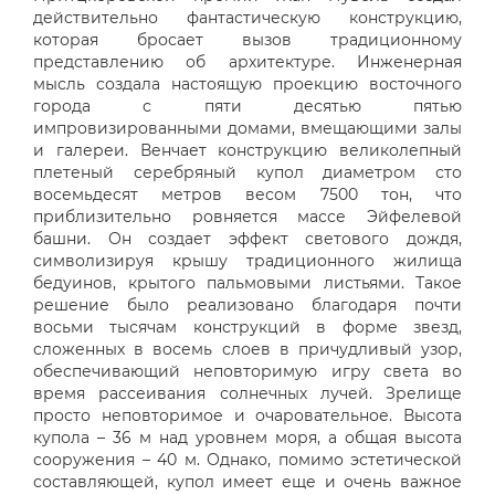
действительно фантастическую конструкцию,
которая бросает вызов традиционному
представлению об архитектуре. Инженерная
мысль создала настоящую проекцию восточного
города с пяти десятью пятью
импровизированными домами, вмещающими залы
и галереи. Венчает конструкцию великолепный
плетеный серебряный купол диаметром сто
восемьдесят метров весом 7500 тон, что
приблизительно ровняется массе Эйфелевой
башни. Он создает эффект светового дождя,
символизируя крышу традиционного жилища
бедуинов, крытого пальмовыми листьями. Такое
решение было реализовано благодаря почти
восьми тысячам конструкций в форме звезд,
сложенных в восемь слоев в причудливый узор,
обеспечивающий неповторимую игру света во
время рассеивания солнечных лучей. Зрелище
просто неповторимое и очаровательное. Высота
купола – 36 м над уровнем моря, а общая высота
сооружения – 40 м. Однако, помимо эстетической
составляющей, купол имеет еще и очень важное