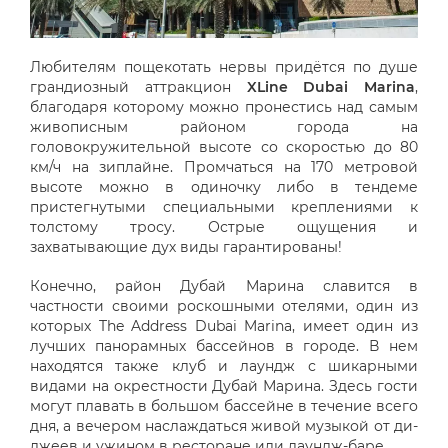
Любителям пощекотать нервы придётся по душе
грандиозный аттракцион
XLine Dubai Marina
,
благодаря которому можно пронестись над самым
живописным районом города на
головокружительной высоте со скоростью до 80
км/ч на зиплайне. Промчаться на 170 метровой
высоте можно в одиночку либо в тендеме
пристегнутыми специальными креплениями к
толстому тросу. Острые ощущения и
захватывающие дух виды гарантированы!
Конечно, район Дубай Марина славится в
частности своими роскошными отелями, один из
которых The Address Dubai Marina, имеет один из
лучших панорамных бассейнов в городе. В нем
находятся также клуб и лаундж с шикарными
видами на окрестности Дубай Марина. Здесь гости
могут плавать в большом бассейне в течение всего
дня, а вечером наслаждаться живой музыкой от ди-
джеев и ужином в ресторане или лаундж-баре.