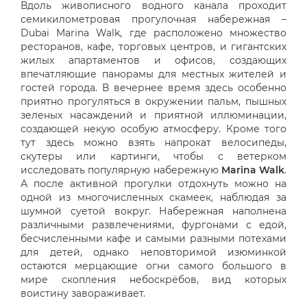
Вдоль живописного водного канала проходит
семикилометровая прогулочная набережная –
Dubai Marina Walk, где расположено множество
ресторанов, кафе, торговых центров, и гигантских
жилых апартаментов и офисов, создающих
впечатляющие панорамы для местных жителей и
гостей города. В вечернее время здесь особенно
приятно прогуляться в окружении пальм, пышных
зеленых насаждений и приятной иллюминации,
создающей некую особую атмосферу. Кроме того
тут здесь можно взять напрокат велосипеды,
скутеры или картинги, чтобы с ветерком
исследовать популярную набережную
Marina Walk
.
А после активной прогулки отдохнуть можно на
одной из многочисленных скамеек, наблюдая за
шумной суетой вокруг. Набережная наполнена
различными развлечениями, фургонами с едой,
бесчисленными кафе и самыми разными потехами
для детей, однако неповторимой изюминкой
остаются мерцающие огни самого большого в
мире скопления небоскрёбов, вид которых
воистину завораживает.