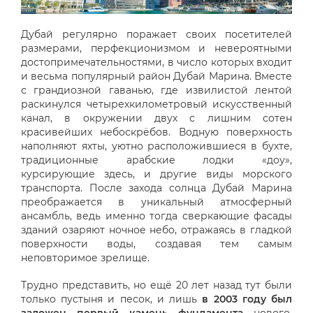
Дубай регулярно поражает своих посетителей
размерами, перфекционизмом и невероятными
достопримечательностями, в число которых входит
и весьма популярный район Дубай Марина. Вместе
с грандиозной гаванью, где извилистой лентой
раскинулся четырехкилометровый искусственный
канал, в окружении двух с лишним сотен
красивейших небоскрёбов. Водную поверхность
наполняют яхты, уютно расположившиеся в бухте,
традиционные арабские лодки «доу»,
курсирующие здесь, и другие виды морского
транспорта. После захода солнца Дубай Марина
преображается в уникальный атмосферный
ансамбль, ведь именно тогда сверкающие фасады
зданий озаряют ночное небо, отражаясь в гладкой
поверхности воды, создавая тем самым
неповторимое зрелище.
Трудно представить, но ещё 20 лет назад тут были
только пустыня и песок, и лишь
в 2003 году был
заложен первый камень фундамента
нового,