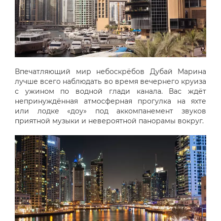
Впечатляющий мир небоскрёбов Дубай Марина
лучше всего наблюдать во время вечернего круиза
с ужином по водной глади канала. Вас ждёт
непринуждённая атмосферная прогулка на яхте
или лодке «доу» под аккомпанемент звуков
приятной музыки и невероятной панорамы вокруг.