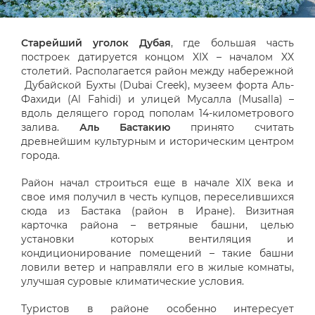
Старейший уголок Дубая
, где большая часть
построек датируется концом XIX – началом XX
столетий. Располагается район между набережной
Дубайской Бухты (Dubai Creek), музеем форта Аль-
Фахиди (Al Fahidi) и улицей Мусалла (Musalla) –
вдоль делящего город пополам 14-километрового
залива.
Аль Бастакию
принято считать
древнейшим культурным и историческим центром
города.
Район начал строиться еще в начале ХIX века и
свое имя получил в честь купцов, переселившихся
сюда из Бастака (район в Иране). Визитная
карточка района – ветряные башни, целью
установки которых вентиляция и
кондиционирование помещений – такие башни
ловили ветер и направляли его в жилые комнаты,
улучшая суровые климатические условия.
Туристов в районе особенно интересует