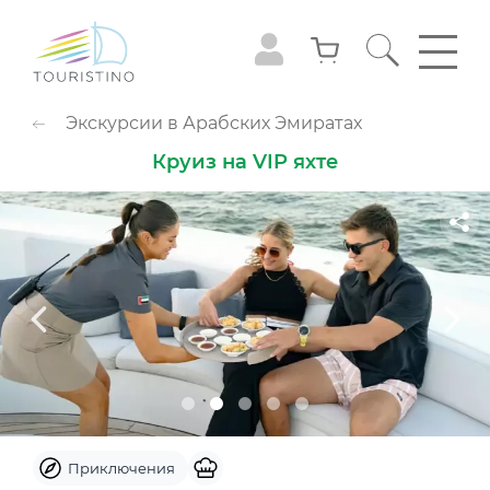
ПОПУЛЯРНЫЕ КАТЕГОРИИ
Экскурсии в Арабских Эмиратах
Обзорные туры
Приключения
Круиз на VIP яхте
Гастрономия
Семейный досуг
Животные
Экстрим
Круизы
Смотровые площадки
Шоу
Культура и музеи
Аквапарк
Парк развлечений
Популярно с детьми
Небо
Приключения