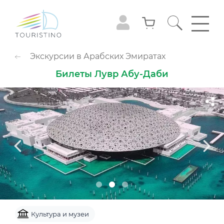
ПОПУЛЯРНЫЕ КАТЕГОРИИ
Экскурсии в Арабских Эмиратах
Обзорные туры
Приключения
Билеты Лувр Абу-Даби
Гастрономия
Семейный досуг
Животные
Экстрим
Круизы
Смотровые площадки
Шоу
Культура и музеи
Аквапарк
Парк развлечений
Популярно с детьми
Небо
Культура и музеи