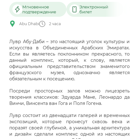
Мгновенное
Электронный
подтверждение
билет
Abu Dhabi
2 часа
Лувр Абу-Даби – это настоящий уголок культуры и
искусства в Объединенных Арабских Эмиратах.
Если вы являетесь поклонником прекрасного, то
данный комплекс, который, к слову, является
официальным представительством знаменитого
французского музея, однозначно является
обязательным к посещению.
Посреди просторных залов можно лицезреть
творения классиков: Эдуарда Мане, Леонардо да
Винчи, Винсента ван Гога и Поля Гогена.
Лувр состоит из двенадцати галерей и временных
экспозиций, которые пронесут сквозь века и
поразят своей глубиной, а уникальная архитектура
и дизайн сделали комплекс одной из настоящих