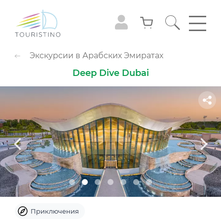
ПОПУЛЯРНЫЕ КАТЕГОРИИ
Экскурсии в Арабских Эмиратах
Обзорные туры
Приключения
Deep Dive Dubai
Гастрономия
Семейный досуг
Животные
Экстрим
Круизы
Смотровые площадки
Шоу
Культура и музеи
Аквапарк
Парк развлечений
Популярно с детьми
Небо
Приключения