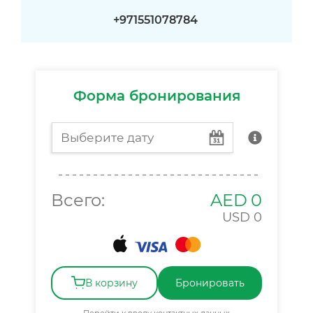
+971551078784
Форма бронирования
Всего:
AED
0
USD
0
В корзину
Бронировать