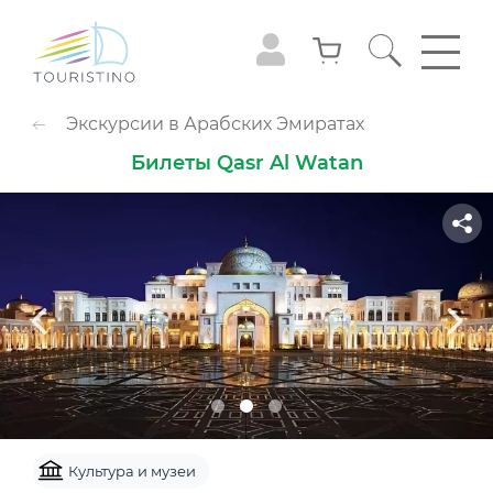
ПОПУЛЯРНЫЕ КАТЕГОРИИ
Экскурсии в Арабских Эмиратах
Обзорные туры
Приключения
Билеты Qasr Al Watan
Гастрономия
Семейный досуг
Животные
Экстрим
Круизы
Смотровые площадки
Шоу
Культура и музеи
Аквапарк
Парк развлечений
Популярно с детьми
Небо
Культура и музеи