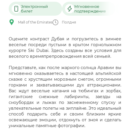
Электронный
Мгновенное
билет
подтверждение
Mall of the Emirates
Полдня
Оцените контраст Дубая и погрузитесь в зимнее
веселье посреди пустыни в крытом горнолыжном
курорте Ski Dubai. Здесь созданы все условия для
веселого времяпрепровождения всей семьей.
Представьте, как после жаркого солнца Аравии вы
мгновенно оказываетесь в настоящей альпийской
сказке с хрустящим морозным снегом, огромными
горками и захватывающими дух аттракционами.
Вас ждут веселые катания на тюбингах и зорбах,
гигантские снежные лабиринты, заезды на
сноубордах и лыжах по заснеженному спуску и
увлекательные полеты на зиплайне. Это идеальный
способ подарить себе и своим близким яркие
освежающие эмоции, отдохнуть от зноя и сделать
уникальные памятные фотографии.