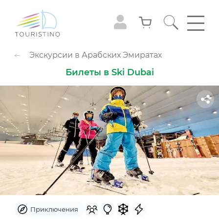
ПОПУЛЯРНЫЕ КАТЕГОРИИ
Экскурсии в Арабских Эмиратах
Обзорные туры
Приключения
Билеты в Ski Dubai
Гастрономия
Семейный досуг
Животные
Экстрим
Круизы
Смотровые площадки
Шоу
Культура и музеи
Аквапарк
Парк развлечений
Популярно с детьми
Небо
Приключения