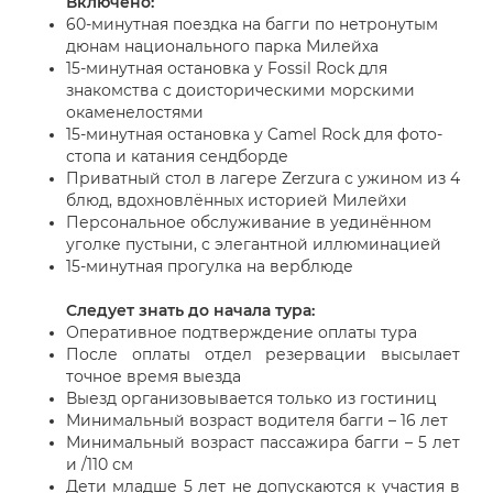
Включено:
60-минутная поездка на багги по нетронутым
дюнам
национального парка
Милейха
15-минутная остановка у Fossil Rock
для
знакомства с доисторическими морскими
окаменелостями
15-минутная остановка у
Camel Rock
для фото-
стопа и катания сендборде
Приватный стол в лагере
Zerzura
с ужином из 4
блюд, вдохновлённых историей Милейхи
Персональное обслуживание в уединённом
уголке пустыни, с элегантной иллюминацией
15-минутная прогулка на верблюде
Следует знать до начала тура:
Оперативное подтверждение оплаты тура
После оплаты отдел резервации высылает
точное время выезда
Выезд организовывается только из гостиниц
Минимальный возраст водителя багги – 16 лет
Минимальный возраст пассажира багги – 5 лет
и /110 см
Дети младше 5 лет не допускаются к участия в