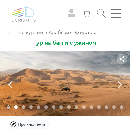
ПОПУЛЯРНЫЕ КАТЕГОРИИ
Экскурсии в Арабских Эмиратах
Обзорные туры
Приключения
Тур на багги с ужином
Гастрономия
Семейный досуг
Животные
Экстрим
Круизы
Смотровые площадки
Шоу
Культура и музеи
Аквапарк
Парк развлечений
Популярно с детьми
Небо
Приключения