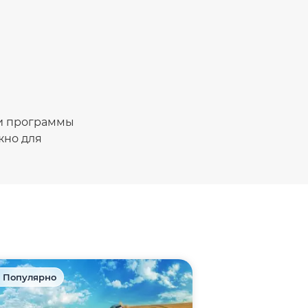
ки программы
жно для
 Популярно
🎁 Акция