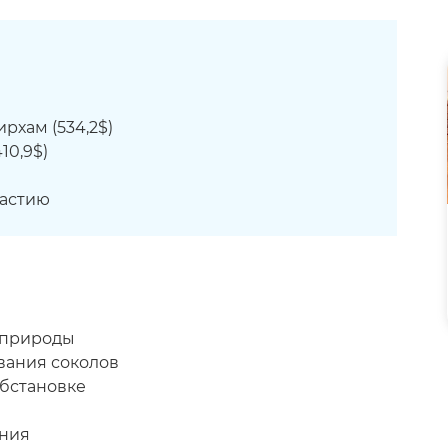
ирхам (534,2
$)
10,9
$)
частию
 природы
вания соколов
обстановке
ения