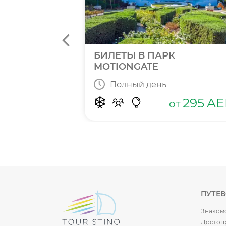
N BAY
БИЛЕТЫ В ПАРК
MOTIONGATE
Полный день
415
от
AED
295
AE
от
ПУТЕ
Знаком
Достоп