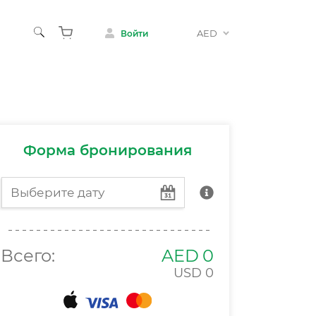
AED
Войти
осуг
Шоу
о с детьми
Форма бронирования
Всего:
AED
0
USD
0