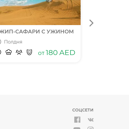
ЖИП-САФАРИ С УЖИНОМ
БИЛЕТЫ В П
Полдня
Полный д
180
AED
от
СОЦСЕТИ