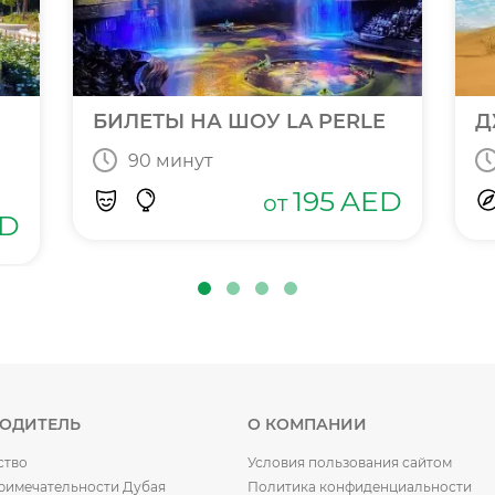
БИЛЕТЫ НА ШОУ LA PERLE
Д
90 минут
195
AED
от
D
ВОДИТЕЛЬ
О КОМПАНИИ
ство
Условия пользования сайтом
римечательности Дубая
Политика конфиденциальности