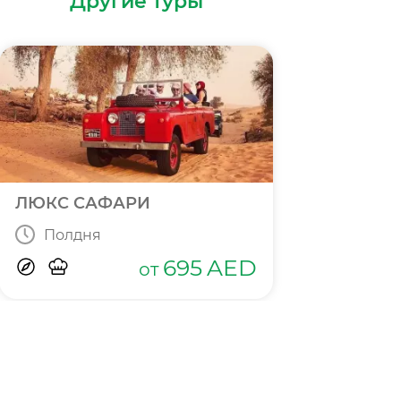
Другие туры
ЛЮКС САФАРИ
Полдня
695
AED
от