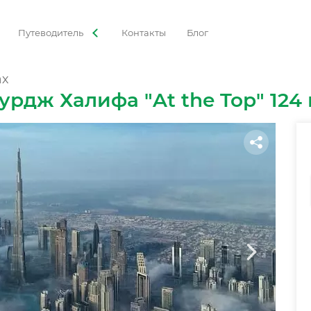
Путеводитель
Контакты
Блог
АТЕГОРИИ
ах
туры
Приключения
Гастрономия
Семейный д
рдж Халифа "At the Top" 124 
Экстрим
Круизы
Смотровые площадки
музеи
Аквапарк
Парк развлечений
Популярн