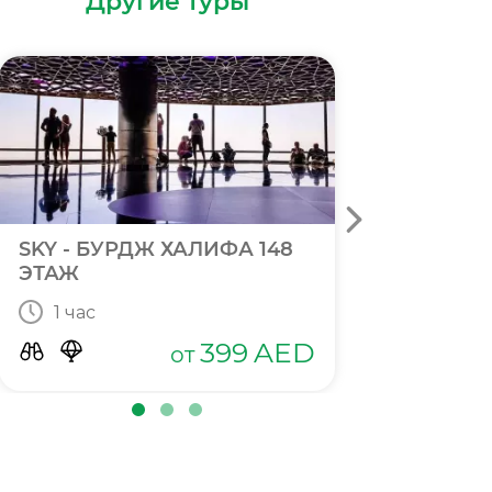
Другие туры
✨ Новинка
SKY - БУРДЖ ХАЛИФА 148
БУРДЖ 
ЭТАЖ
LOUNGE
1 час
1,5 час
399
AED
от