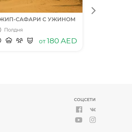
ЖИП-САФАРИ С УЖИНОМ
БИЛЕТЫ В П
Полдня
Полный д
180
AED
от
СОЦСЕТИ