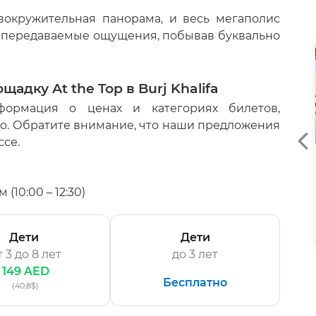
вокружительная панорама, и весь мегаполис
непередаваемые ощущения, побывав буквально
🔥 Популярно
адку At the Top в Burj Khalifa
формация о ценах и категориях билетов,
ino. Обратите внимание, что наши предложения
ссе.
БИЛЕТЫ THE VIEW AT THE
PALM
(10:00 – 12:30)
90 минут
109
AED
от
Дети
Дети
т 3 до 8 лет
до 3 лет
149 AED
Бесплатно
(40,8$)