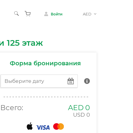
AED
Войти
осуг
и 125 этаж
Шоу
о с детьми
Форма бронирования
Всего:
AED
0
USD
0