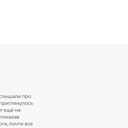
услышали про
 приглянулось
л ещё не
 показав
ге, почти все