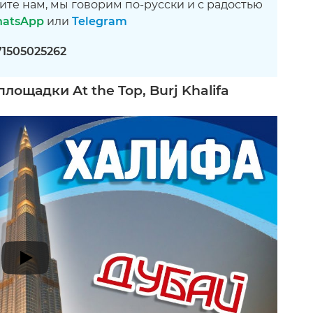
ите нам, мы говорим по-русски и с радостью
atsApp
или
Telegram
71505025262
ощадки At the Top, Burj Khalifa