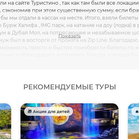
и на сайте Туристино , так как там были все локаци
, сэкономив при этом существенную сумму, если бра
бы мы отдали в кассах на месте. Итого, взяли билет
Бурж Халифа , IMG парк, на катание на доу (лодка) в
ум в Дубай Мол, на потрясающее и незабываемое шоу
Показать
 муж был в восторге от проката на Zip Line. Благода
озможность просто и быстро приобрести билеты по 
дельно поблагодарить и отметить Тимура, который б
еменно предоставлял необходимую информацию. Ти
о, будем рекомендовать ваши услуги друзьям и знак
тешествие в Дубай.
РЕКОМЕНДУЕМЫЕ ТУРЫ
🎁 Акция для детей
