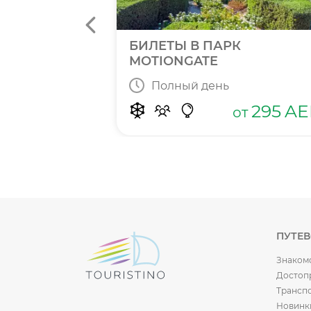
N BAY
БИЛЕТЫ В ПАРК
MOTIONGATE
Полный день
415
от
AED
295
AE
от
ПУТЕ
Знаком
Достоп
Трансп
Новинк