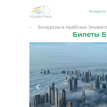
Экскурсии
ПОПУЛЯРНЫЕ К
Экскурсии в Арабских Эмират
Обзорные 
Билеты Бу
Животные
Культура и 
Небо