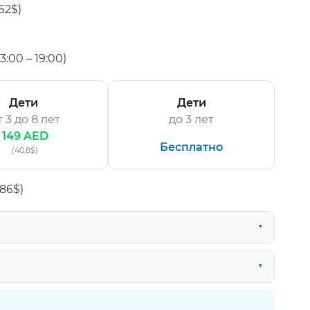
62$)
:00 – 19:00)
Дети
Дети
т 3 до 8 лет
до 3 лет
149 AED
Бесплатно
(40,8$)
86$)