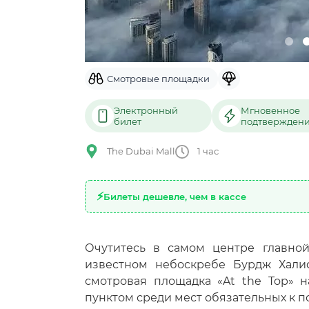
Смотровые площадки
Электронный
Мгновенное
билет
подтвержден
The Dubai Mall
1 час
Билеты дешевле, чем в кассе
Очутитесь в самом центре главно
известном небоскребе Бурдж Халифа
смотровая площадка «At the Top» н
пунктом среди мест обязательных к п