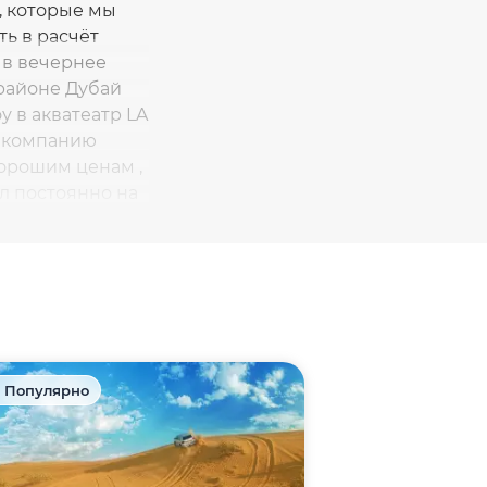
и, которые мы
ть в расчёт
ы в вечернее
 районе Дубай
 в акватеатр LA
рю компанию
хорошим ценам ,
ыл постоянно на
мур, спасибо
омым,
 Популярно
🎁 Акция