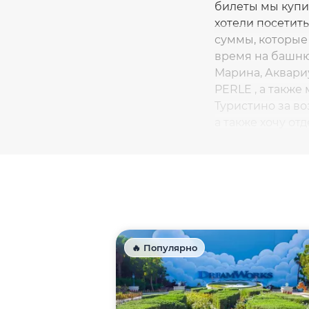
билеты мы купил
хотели посетить
суммы, которые 
время на башню 
Марина, Аквари
PERLE , а также
Туристино за в
а также хочу от
связи и своевр
вам! Однозначн
планирующим пу
🔥 Популярно