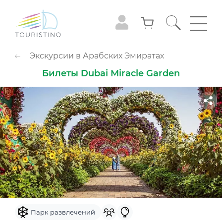
ПОПУЛЯРНЫЕ КАТЕГОРИИ
Экскурсии в Арабских Эмиратах
Обзорные туры
Приключения
Билеты Dubai Miracle Garden
Гастрономия
Семейный досуг
Животные
Экстрим
Круизы
Смотровые площадки
Шоу
Культура и музеи
Аквапарк
Парк развлечений
Популярно с детьми
Небо
Парк развлечений