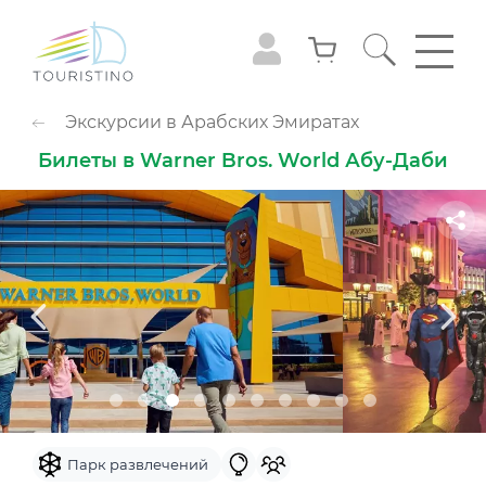
ПОПУЛЯРНЫЕ КАТЕГОРИИ
Экскурсии в Арабских Эмиратах
Обзорные туры
Приключения
Билеты в Warner Bros. World Абу-Даби
Гастрономия
Семейный досуг
Животные
Экстрим
Круизы
Смотровые площадки
Шоу
Культура и музеи
Аквапарк
Парк развлечений
Популярно с детьми
Небо
Парк развлечений