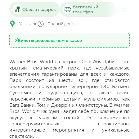
Бесплатный
Ски
Обед в подарок
трансфер
под
Yas Island
Полный день
Билеты дешевле, чем в кассе
Warner Bros. World на острове Яс в Абу-Даби — это
крытый тематический парк, где незабываемые
впечатления гарантированы для всех и каждого.
Парк состоит из шести зон, где становятся
реальными популярные супергерои DC: Бэтмен,
Супермен и Чудо-женщина, а также такие
персонажи любимых детьми мультфильмов, как
Багз Банни, Том и Джерри и Флинтстоуны. В Warner
Bros. World™ каждый найдет себе приключение по
вкусу: к услугам гостей 29 современных
головокружительных аттракционов,
интерактивные мероприятия и уникальные
спектакли.