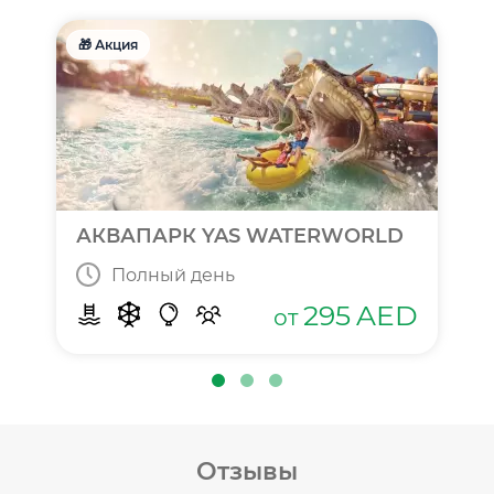
🎁 Акция
АКВАПАРК YAS WATERWORLD
Полный день
295
AED
от
Отзывы