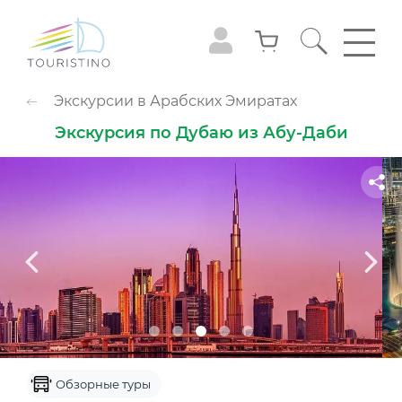
ПОПУЛЯРНЫЕ КАТЕГОРИИ
Экскурсии в Арабских Эмиратах
Обзорные туры
Приключения
Экскурсия по Дубаю из Абу-Даби
Гастрономия
Семейный досуг
Животные
Экстрим
Круизы
Смотровые площадки
Шоу
Культура и музеи
Аквапарк
Парк развлечений
Популярно с детьми
Небо
Обзорные туры