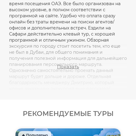
время посещения ОАЭ. Все было организован на
высоком уровне, в полном соответствии с
программой на сайте. Удобно что оплата сразу
онлайн без траты времени на поиски агентов/
офисов и дополнительных встреч. Ездили на
Сафари действительно клевый тур, с хорошей
программой и отличным ужином. Обзорная
экскурсия по городу стоит посетить тем, кто еще
не был в Дубаи, для общего понимания и
получения полезной информация для дальнейшего
планирования персонального маршрута.
Показать
Однозначно самостоятельно проехать данный
маршрут будет дольше и дороже. Отдельная
благодарность менеджеру Дмитрию, который
кроме заказанных экскурсий еще рассказал/
посоветовал по другим местам и вопросам, что
важно в период краткого пребывания в другой
стране. Однозначно рекомендую данных ребят и их
РЕКОМЕНДУЕМЫЕ ТУРЫ
сервис.
🔥 Популярно