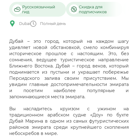
Русскоязычный
Скидка для
Б
гид
подписчиков
о
Dubai
Полный день
Дубай – это город, который на каждом шагу
удивляет новой обстановкой, смело комбинируя
историческое прошлое с настоящим. Это, без
сомнения, ведущее туристическое направление
Ближнего Востока. Дубай – город веков, который
поднимается из пустыни и украшает побережье
Персидского залива своим присутствием. Мы
увидим главные достопримечательности эмирата
и посетим наиболее популярные и
запоминающиеся места эмирата.
Вы насладитесь круизом с ужином на
традиционном арабском судне «Доу» по бухте
Дубай Марина в одном из самых футуристических
районов эмирата среди крупнейшего скопления
небоскребов в мире.