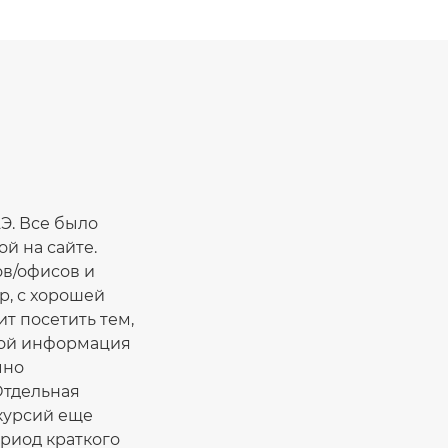
Э. Все было
й на сайте.
ов/офисов и
р, с хорошей
т посетить тем,
ной информация
чно
Отдельная
курсий еще
ериод краткого