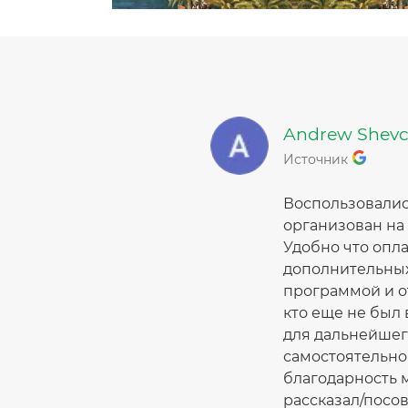
Andrew Shev
Источник
Воспользовалис
организован на 
Удобно что опла
дополнительных
программой и о
кто еще не был
для дальнейшег
самостоятельно
благодарность 
рассказал/посов