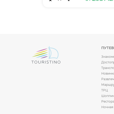
AED
ПУТЕ
Знаком
Достоп
Трансп
Новинк
Развле
Маршр
ТРЦ
Шоппи
Рестор
Ночная