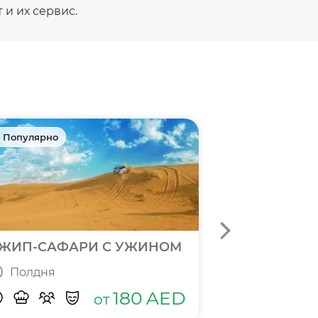
и их сервис.
 Популярно
🎁 Акция
ЖИП-САФАРИ С УЖИНОМ
БИЛЕТЫ В П
Полдня
Полный д
180
AED
от