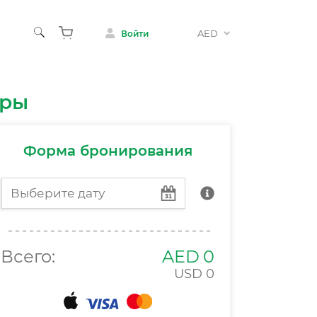
AED
Войти
осуг
йры
Шоу
о с детьми
Форма бронирования
Всего:
AED
0
USD
0