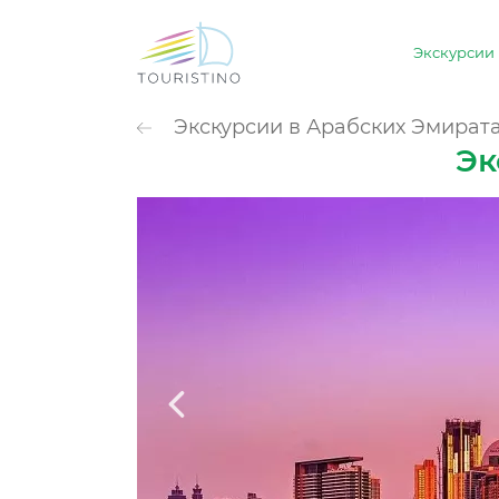
Экскурсии
ПОПУЛЯРНЫЕ К
Экскурсии в Арабских Эмират
Обзорные 
Эк
Животные
Культура и 
Небо