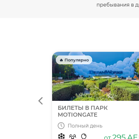
пребывания в д
🔥 Популярно
ANTURE
БИЛЕТЫ В ПАРК
MOTIONGATE
Полный день
415
295
AE
от
от