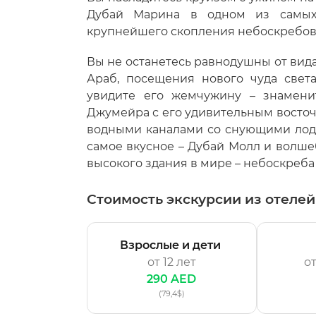
Дубай Марина в одном из самых 
крупнейшего скопления небоскребов
Вы не останетесь равнодушны от вида
Араб, посещения нового чуда свет
увидите его жемчужину – знамени
Джумейра с его удивительным восто
водными каналами со снующими лодоч
самое вкусное – Дубай Молл и волш
высокого здания в мире – небоскреба
Стоимость экскурсии из отеле
Взрослые и дети
от 12 лет
от
290 AED
(79,4$)