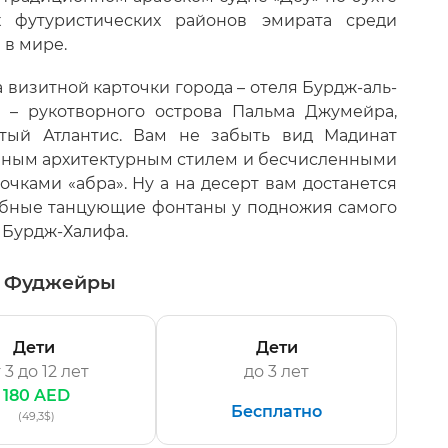
футуристических районов эмирата среди
 в мире.
 визитной карточки города – отеля Бурдж-аль-
а – рукотворного острова Пальма Джумейра,
тый Атлантис. Вам не забыть вид Мадинат
чным архитектурным стилем и бесчисленными
ками «абра». Ну а на десерт вам достанется
ебные танцующие фонтаны у подножия самого
 Бурдж-Халифа.
й Фуджейры
Дети
Дети
 3 до 12 лет
до 3 лет
180 AED
Бесплатно
(49,3$)