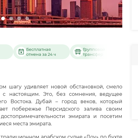
Бесплатная
Групповой
отмена за 24 ч
трансфер
дом шагу удивляет новой обстановкой, смело
 с настоящим. Это, без сомнения, ведущее
го Востока. Дубай – город веков, который
ает побережье Персидского залива своим
 достопримечательности эмирата и посетим
еся места эмирата.
 традиционном арабском судне «Доу» по бухте