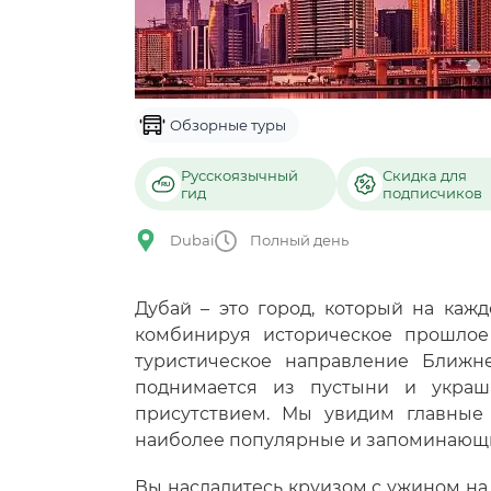
Обзорные туры
Русскоязычный
Скидка для
гид
подписчиков
Dubai
Полный день
Дубай – это город, который на каж
комбинируя историческое прошлое
туристическое направление Ближне
поднимается из пустыни и украш
присутствием. Мы увидим главные
наиболее популярные и запоминающи
Вы насладитесь круизом с ужином на