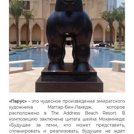
«Парус»
– это чудесное произведение эмиратского
художника Маттар-бин-Лахедж, которое
расположено в The Address Beach Resort. В
композицию заключена цитата шейха Мохаммеда:
«Будущее за теми, кто может представить,
спланировать и реализовать, будущее не ждёт