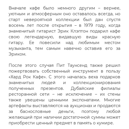
Вначале кафе было немного другим – вернее,
уютным и атмосферным оно оставалось всегда, но
старт невероятной коллекции был дан спустя
восемь лет после открытия – в 1979 году, когда
знаменитый гитарист Эрик Клэптон подарил кафе
свою легендарную, видавшую виды красную
гитару. Ее повесили над любимым местом
музыканта, тем самым навечно оставив его за
Эриком.
После этого случая Пит Таунсенд также решил
пожертвовать собственный инструмент в пользу
«Хард Рок Кафе». С этого началась веха подарков
знаменитых людей и коллекционирования
полученных презентов. Дубайские филиалы
ресторанной сети – не исключение – их стены
также увешены ценными экспонатами. Многие
артефакты выставляются на аукционах и продаются
за баснословные деньги, поэтому любой
желающий при наличии достаточной суммы может
приобрести ценный предмет в память о кумире.