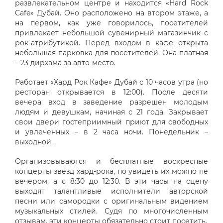
развлекательном центре и находится «Hard Rock
Cafe» Дубай. Оно расположено на втором этаже, а
на первом, как уже говорилось, посетителей
привлекает небольшой сувенирный магазинчик с
рок-атрибутикой. Перед входом в кафе открыта
небольшая парковка для посетителей. Она платная
– 23 дирхама за авто-место.
Работает «Хард Рок Кафе» Дубай с 10 часов утра (но
ресторан открывается в 12:00). После десяти
вечера вход в заведение разрешен молодым
людям и девушкам, начиная с 21 года. Закрывает
свои двери гостеприимный приют для свободных
и увлеченных – в 2 часа ночи. Понедельник –
выходной.
Организовываются и бесплатные воскресные
концерты звезд хард-рока, но увидеть их можно не
вечером, а с 8:30 до 12:30. В эти часы на сцену
выходят талантливые исполнители авторской
песни или самородки с оригинальным видением
музыкальных стилей. Судя по многочисленным
отзывам, эти концерты обязательно стоит посетить.