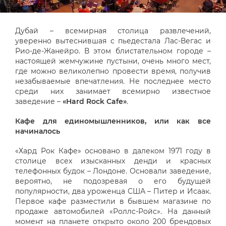
Дубай – всемирная столица развлечений,
уверенно вытеснившая с пьедестала Лас-Вегас и
Рио-де-Жанейро. В этом блистательном городе –
настоящей жемчужине пустыни, очень много мест,
где можно великолепно провести время, получив
незабываемые впечатления. Не последнее место
среди них занимает всемирно известное
заведение –
«Hard Rock Cafe»
.
Кафе для единомышленников, или как все
начиналось
«Хард Рок Кафе» основано в далеком 1971 году в
столице всех изысканных денди и красных
телефонных будок – Лондоне. Основали заведение,
вероятно, не подозревая о его будущей
популярности, два уроженца США – Питер и Исаак.
Первое кафе разместили в бывшем магазине по
продаже автомобилей «Роллс-Ройс». На данный
момент на планете открыто около 200 брендовых