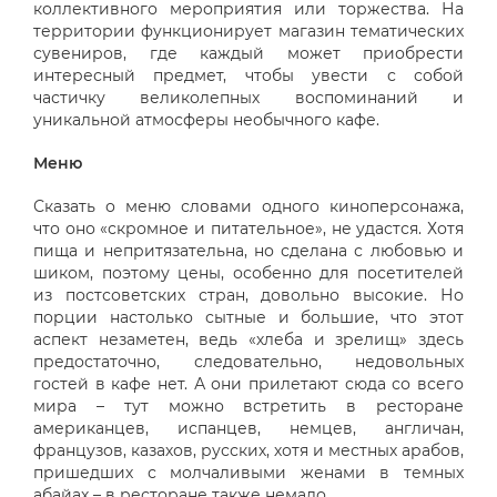
коллективного мероприятия или торжества. На
территории функционирует магазин тематических
сувениров, где каждый может приобрести
интересный предмет, чтобы увести с собой
частичку великолепных воспоминаний и
уникальной атмосферы необычного кафе.
Меню
Сказать о меню словами одного киноперсонажа,
что оно «скромное и питательное», не удастся. Хотя
пища и непритязательна, но сделана с любовью и
шиком, поэтому цены, особенно для посетителей
из постсоветских стран, довольно высокие. Но
порции настолько сытные и большие, что этот
аспект незаметен, ведь «хлеба и зрелищ» здесь
предостаточно, следовательно, недовольных
гостей в кафе нет. А они прилетают сюда со всего
мира – тут можно встретить в ресторане
американцев, испанцев, немцев, англичан,
французов, казахов, русских, хотя и местных арабов,
пришедших с молчаливыми женами в темных
абайах – в ресторане также немало.