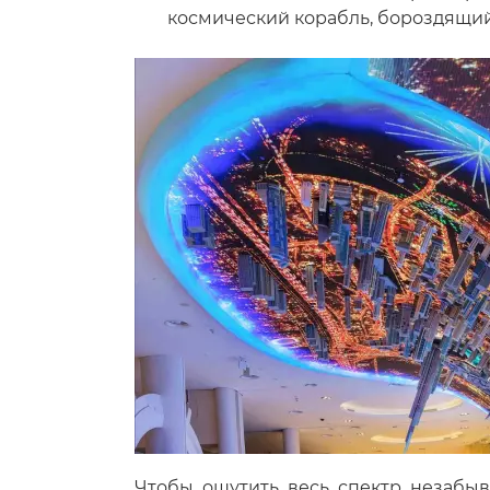
космический корабль, бороздящий
Чтобы ощутить весь спектр незабы