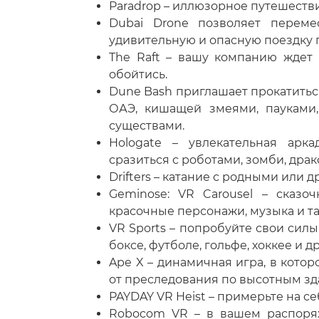
Paradrop – иллюзорное путешестви
Dubai Dronе позволяет переме
удивительную и опасную поездку 
The Raft – вашу компанию ждет
обойтись.
Dune Bash приглашает прокатитьс
ОАЭ, кишащей змеями, пауками
существами.
Hologate – увлекательная арк
сразиться с роботами, зомби, дра
Drifters – катание с родными или
Geminose: VR Carousel – сказ
красочные персонажи, музыка и т
VR Sports – попробуйте свои сил
боксе, футболе, гольфе, хоккее и др
Ape X – динамичная игра, в кото
от преследования по высотным зд
PAYDAY VR Heist – примерьте на се
Robocom VR – в вашем распоря