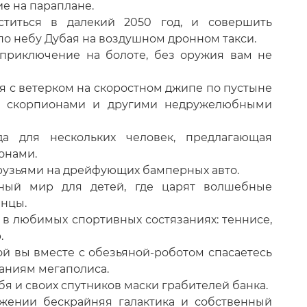
е на параплане.
ститься в далекий 2050 год, и совершить
по небу Дубая на воздушном дронном такси.
 приключение на болоте, без оружия вам не
я с ветерком на скоростном джипе по пустыне
, скорпионами и другими недружелюбными
ада для нескольких человек, предлагающая
конами.
 друзьями на дрейфующих бамперных авто.
очный мир для детей, где царят волшебные
анцы.
ы в любимых спортивных состязаниях: теннисе,
.
рой вы вместе с обезьяной-роботом спасаетесь
аниям мегаполиса.
бя и своих спутников маски грабителей банка.
жении бескрайняя галактика и собственный