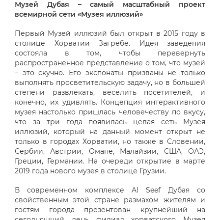
Музей Дубая – самый масштабный проект
всемирной сети «Музея иллюзий»
Первый Музей иллюзий был открыт в 2015 году в
столице Хорватии Загребе. Идея заведения
состояла в том, чтобы перевернуть
распространенное представление о том, что музей
– это скучно. Его экспонаты призваны не только
выполнять просветительскую задачу, но в большей
степени развлекать, веселить посетителей, и
конечно, их удивлять. Концепция интерактивного
музея настолько пришлась человечеству по вкусу,
что за три года появилась целая сеть Музея
иллюзий, который на данный момент открыт не
только в городах Хорватии, но также в Словении,
Сербии, Австрии, Омане, Малайзии, США, ОАЭ,
Греции, Германии. На очереди открытие в марте
2019 года нового музея в столице Грузии.
В современном комплексе Al Seef Дубая со
свойственным этой стране размахом жителям и
гостям города презентован крупнейший на
сегодняшний день филиал хорватского Музея