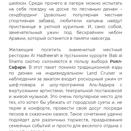
шейхом. Среди прочего в лагере можно испытать
на себе поездку на доске по песчаным дюнам –
сендбординг (довольно популярная местная
спортивная забава), любители кальяна найдут
пристанище в уютной курильне. И, само собой,
замечательный ужин под бескрайним небом
Аравии, который останется в памяти навсегда.
Желающие посетить знаменитый местный
ресторан Al Hadheerah в пустынном курорте Bab al
Shams охотно склоняются в пользу выбора
Роял-
Сафари
. В этот пакет помимо традиционной езды
по дюнам на индивидуальном Land Cruiser и
наблюдения за закатом входит роскошный ужин от
шеф-повара и шоу-программа Аль-Хадира с
виртуозными артистами, театральной постановкой
и живой музыкой. Это очень популярное место для
тех, кто хотел бы убежать от городской суеты и, не
теряя в комфорте, провести свой досуг посреди
песков в сказочном оазисе. Такое сочетание удачно
подойдет для различных торжеств, празднования
семейных событий и просто для веселого отдыха с