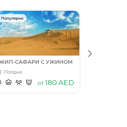
 Популярно
🎁 Акция
ЖИП-САФАРИ С УЖИНОМ
БИЛЕТЫ В П
Полдня
Полный д
180
AED
от