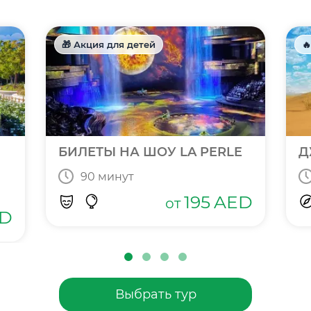
🎁 Акция для детей

БИЛЕТЫ НА ШОУ LA PERLE
Д
90 минут
195
AED
от
D
Выбрать тур