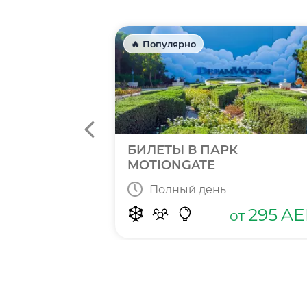
🔥 Популярно
N BAY
БИЛЕТЫ В ПАРК
MOTIONGATE
Полный день
415
от
AED
295
AE
от