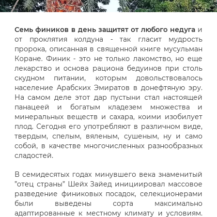
Семь фиников в день защитят от любого недуга
и
от проклятия колдуна - так гласит мудрость
пророка, описанная в священной книге мусульман
Коране. Финик - это не только лакомство, но еще
лекарство и основа рациона бедуинов при столь
скудном питании, которым довольствовалось
население Арабских Эмиратов в донефтяную эру.
На самом деле этот дар пустыни стал настоящей
панацеей и богатым кладезем множества и
минеральных веществ и сахара, коими изобилует
плод. Сегодня его употребляют в различном виде,
твердым, спелым, вяленым, сушеным, ну и само
собой, в качестве многочисленных разнообразных
сладостей.
В семидесятых годах минувшего века знаменитый
”отец страны” Шейх Зайед инициировал массовое
разведение финиковых посадок, селекционерами
были выведены сорта максимально
адаптированные к местному климату и условиям.