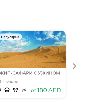
 Популярно
🎁 Акция
ЖИП-САФАРИ С УЖИНОМ
БИЛЕТЫ В П
Полдня
Полный д
180
AED
от