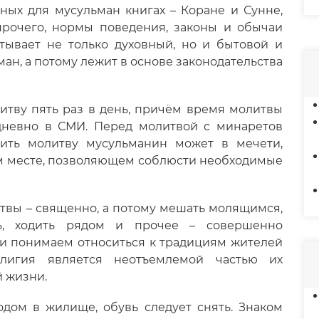
ых для мусульман книгах – Коране и Сунне,
прочего, нормы поведения, законы и обычаи
атывает не только духовный, но и бытовой и
н, а потому лежит в основе законодательства
тву пять раз в день, причём время молитвы
дневно в СМИ. Перед молитвой с минаретов
шить молитву мусульманин может в мечети,
ом месте, позволяющем соблюсти необходимые
итвы – священно, а потому мешать молящимся,
ть, ходить рядом и прочее – совершенно
 и понимаем относиться к традициям жителей
лигия является неотъемлемой частью их
й жизни.
ходом в жилище, обувь следует снять. Знаком