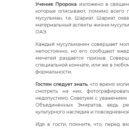
Учение Пророка
изложено в священн
которые описывают, помимо всего 
мусульман, т.е. Шариат. Шариат охв
материальный аспекты жизни мусульма
ОАЭ.
Каждый мусульманин совершает моли
непостоянно, но его сообщают еже
мечетей раздаётся призыв. Совер
специальной комнате, или же в люб
формальности.
Гостям следует знать
, что время мол
смотреть на них, фотографирова
недопустимо. Советуем с уважением
Объединённых Эмиратов, ведь ре
культурного наследия и повседневно
Идя в гости, помните, что, перед в