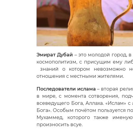
Эмират Дубай
– это молодой город,
космополитизм, с присущим ему либ
знаний о котором невозможно не 
отношения с местными жителями.
Последователи ислама
– вторая религ
в мире, с момента сотворения, под
всеведущего Бога, Аллаха. «Ислам» с
Бога». Особым почётом пользуется п
Мухаммед, которого также именую
произносить всуе.