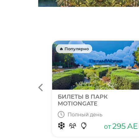
🔥 Популярно
N BAY
БИЛЕТЫ В ПАРК
MOTIONGATE
Полный день
415
от
AED
295
AE
от